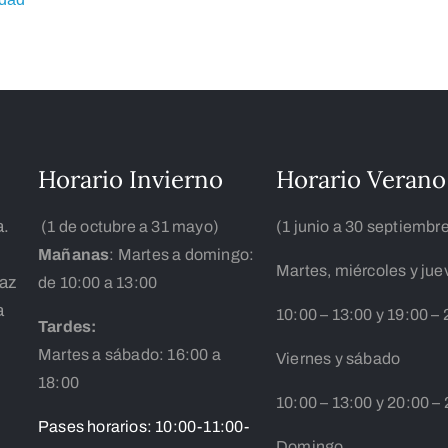
Horario Invierno
Horario Verano
a.
(1 de octubre a 31 mayo)
(1 junio a 30 septiembr
Mañanas
: Martes a domingo:
Martes, miércoles y jue
íaz
de 10:00 a 13:00
a
10:00 – 13:00 y 19:00 – 
Tardes:
Martes a sábado: 16:00 a
Viernes y sábado
18:00
10:00 – 13:00 y 20:00 –
Pases horarios: 10:00-11:00-
Domingo