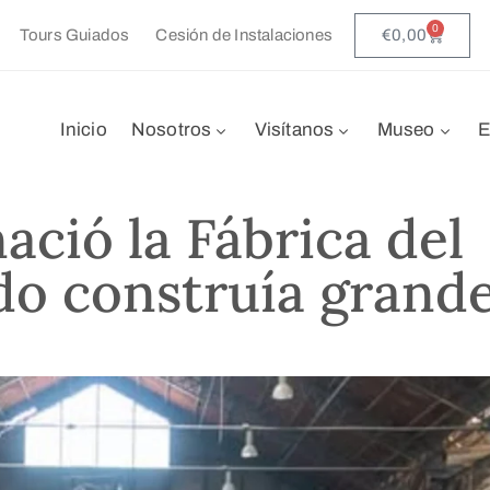
0
€
0,00
Tours Guiados
Cesión de Instalaciones
Inicio
Nosotros
Visítanos
Museo
E
ació la Fábrica del
do construía grand