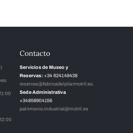
Contacto
e)
Servicios de Museo y
Reservas:
+34 624149438
ves
reservas@fabricadelpilarmotril.es.
Sede Administrativa
21:00
+34858904156
patrimonio.industrial@motril.es
 22:00