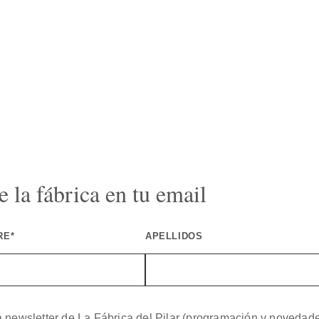
 la fábrica en tu email
RE*
APELLIDOS
a newsletter de La Fábrica del Pilar (programación y novedad