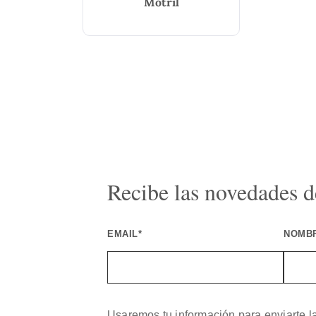
Motril
Recibe las novedades de
EMAIL*
NOMB
Usaremos tu información para enviarte l