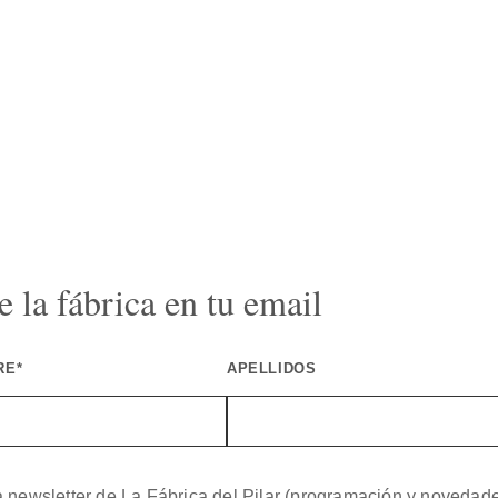
 la fábrica en tu email
RE*
APELLIDOS
a newsletter de La Fábrica del Pilar (programación y novedad