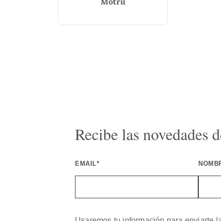
Motril
Recibe las novedades de
EMAIL*
NOMB
Usaremos tu información para enviarte l