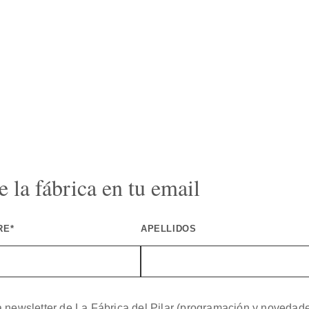
 la fábrica en tu email
RE*
APELLIDOS
a newsletter de La Fábrica del Pilar (programación y novedad