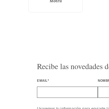
Motril
Recibe las novedades de
EMAIL*
NOMB
Usaremos tu información para enviarte l