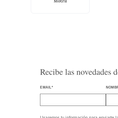
Motril
Recibe las novedades de
EMAIL*
NOMB
Usaremos tu información para enviarte l