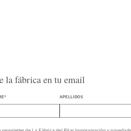
 la fábrica en tu email
RE*
APELLIDOS
a newsletter de La Fábrica del Pilar (programación y novedad