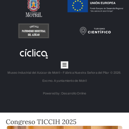
Museo Industrial del Azúcar de Motril – Fábrica Nuestra Señora del Pilar © 2026.
Excmo. Ayuntamiento de Motril
Powered by: Desarrollo Online
Congreso TICCIH 2025