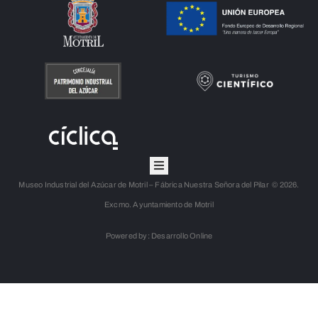
Museo Industrial del Azúcar de Motril – Fábrica Nuestra Señora del Pilar © 2026.
Excmo. Ayuntamiento de Motril
Powered by: Desarrollo Online