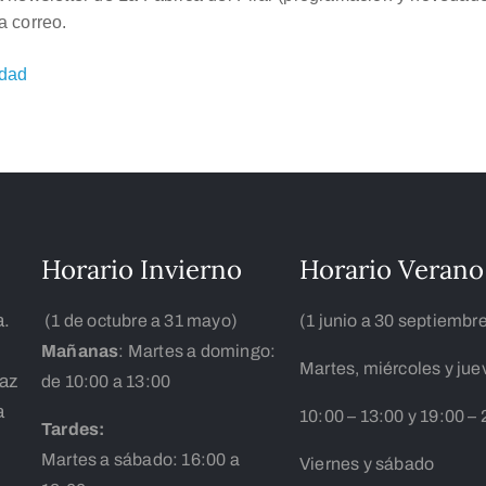
a correo.
idad
Horario Invierno
Horario Verano
a.
(1 de octubre a 31 mayo)
(1 junio a 30 septiembr
Mañanas
: Martes a domingo:
Martes, miércoles y jue
íaz
de 10:00 a 13:00
a
10:00 – 13:00 y 19:00 – 
Tardes:
Martes a sábado: 16:00 a
Viernes y sábado