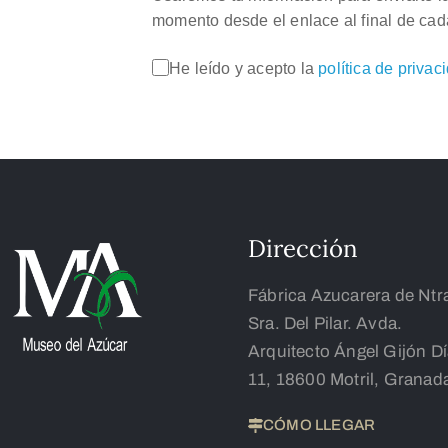
momento desde el enlace al final de cad
He leído y acepto la
política de privac
Dirección
Fábrica Azucarera de Ntr
Sra. Del Pilar. Avda.
Arquitecto Ángel Gijón D
11, 18600 Motril, Granad
CÓMO LLEGAR