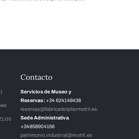
Contacto
e)
Servicios de Museo y
Reservas:
+34 624149438
ves
reservas@fabricadelpilarmotril.es.
Sede Administrativa
21:00
+34858904156
patrimonio.industrial@motril.es