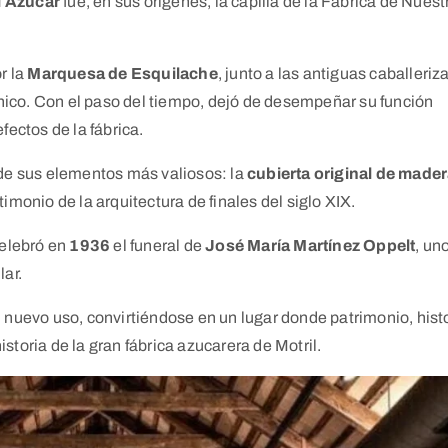
l Azúcar
fue, en sus orígenes, la capilla de la Fábrica de Nuest
r la
Marquesa de Esquilache
, junto a las antiguas caballeriz
ico. Con el paso del tiempo, dejó de desempeñar su función
fectos de la fábrica.
 de sus elementos más valiosos: la
cubierta original de made
imonio de la arquitectura de finales del siglo XIX.
celebró en
1936
el funeral de
José María Martínez Oppelt
, un
lar.
 nuevo uso, convirtiéndose en un lugar donde patrimonio, histo
toria de la gran fábrica azucarera de Motril.