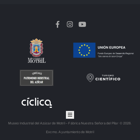
Museo Industrial del Azúcar de Motril – Fábrica Nuestra Señora del Pilar © 2026.
Excmo. Ayuntamiento de Motril