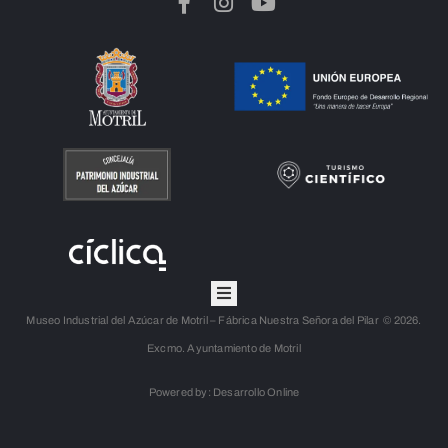
Museo Industrial del Azúcar de Motril – Fábrica Nuestra Señora del Pilar © 2026.
Excmo. Ayuntamiento de Motril
Powered by: Desarrollo Online