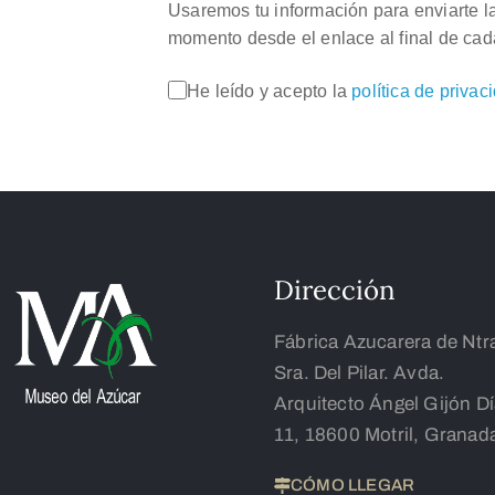
Usaremos tu información para enviarte l
momento desde el enlace al final de cad
He leído y acepto la
política de privac
Dirección
Fábrica Azucarera de Ntr
Sra. Del Pilar. Avda.
Arquitecto Ángel Gijón D
11, 18600 Motril, Granad
CÓMO LLEGAR