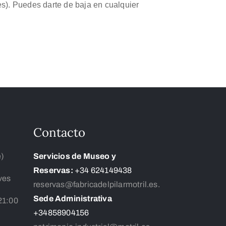
es). Puedes darte de baja en cualquier
Contacto
e)
Servicios de Museo y
Reservas:
+34 624149438
ves
reservas@fabricadelpilarmotril.es.
Sede Administrativa
21:00
+34858904156