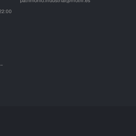
patrimonio.industrial@motril.es
 22:00
 –