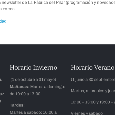
a newsletter de La Fábrica del Pilar (programación y novedad
a correo.
idad
Horario Invierno
Horario Verano
a.
(1 de octubre a 31 mayo)
(1 junio a 30 septiembr
Mañanas
: Martes a domingo:
Martes, miércoles y jue
íaz
de 10:00 a 13:00
a
10:00 – 13:00 y 19:00 – 
Tardes:
Martes a sábado: 16:00 a
Viernes y sábado