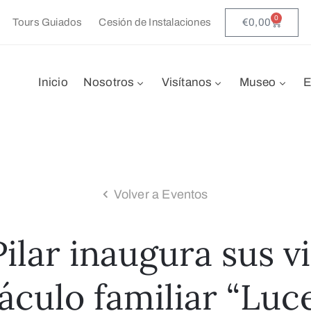
0
€
0,00
Tours Guiados
Cesión de Instalaciones
Inicio
Nosotros
Visítanos
Museo
E
Volver a Eventos
Pilar inaugura sus v
áculo familiar “Luc