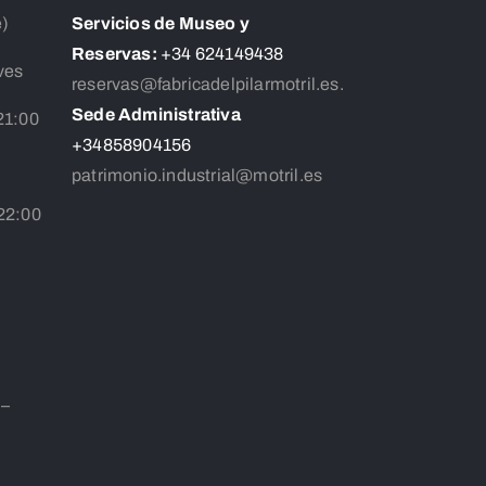
e)
Servicios de Museo y
Reservas:
+34 624149438
ves
reservas@fabricadelpilarmotril.es.
Sede Administrativa
21:00
+34858904156
patrimonio.industrial@motril.es
 22:00
 –