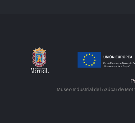
P
Museo Industrial del Azúcar de Motr