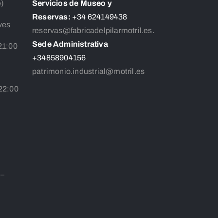
e)
Servicios de Museo y
Reservas:
+34 624149438
ves
reservas@fabricadelpilarmotril.es.
Sede Administrativa
21:00
+34858904156
patrimonio.industrial@motril.es
 22:00
 –